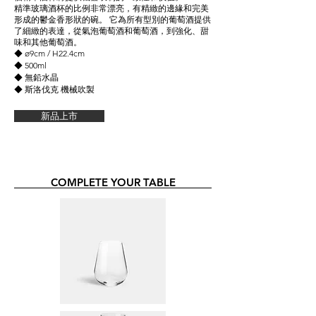
精準玻璃酒杯的比例非常漂亮，有精緻的邊緣和完美
形成的鬱金香形狀的碗。 它為所有型別的葡萄酒提供
了細緻的表達，從氣泡葡萄酒和葡萄酒，到強化、甜
味和其他葡萄酒。
◆ ø9cm / H22.4cm
◆ 500ml
◆ 無鉛水晶
◆ 斯洛伐克 機械吹製
新品上市
COMPLETE YOUR TABLE